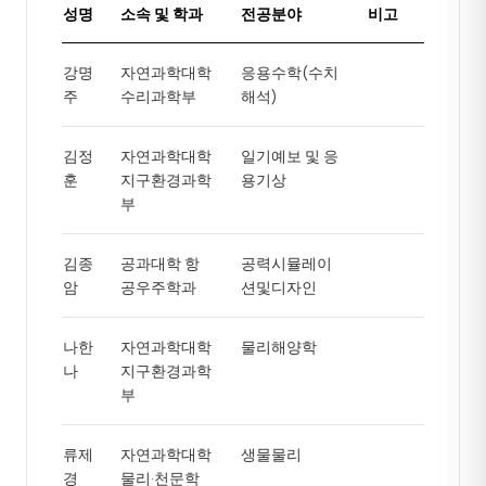
성명
소속 및 학과
전공분야
비고
강명
자연과학대학
응용수학(수치
주
수리과학부
해석)
김정
자연과학대학
일기예보 및 응
훈
지구환경과학
용기상
부
김종
공과대학 항
공력시뮬레이
암
공우주학과
션및디자인
나한
자연과학대학
물리해양학
나
지구환경과학
부
류제
자연과학대학
생물물리
경
물리·천문학