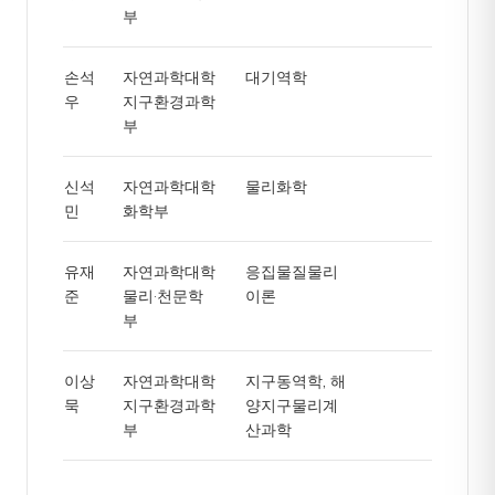
부
손석
자연과학대학
대기역학
우
지구환경과학
부
신석
자연과학대학
물리화학
민
화학부
유재
자연과학대학
응집물질물리
준
물리·천문학
이론
부
이상
자연과학대학
지구동역학, 해
묵
지구환경과학
양지구물리계
부
산과학