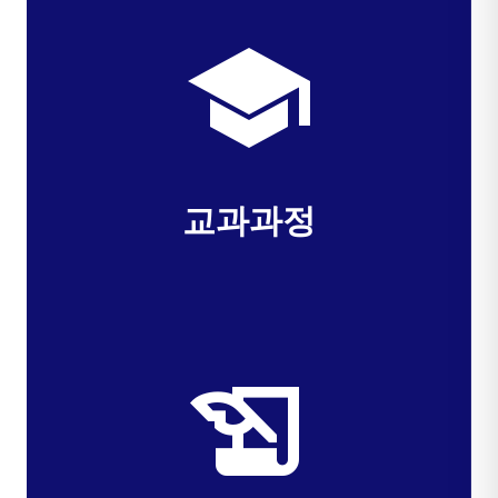
school
교과과정
history_edu